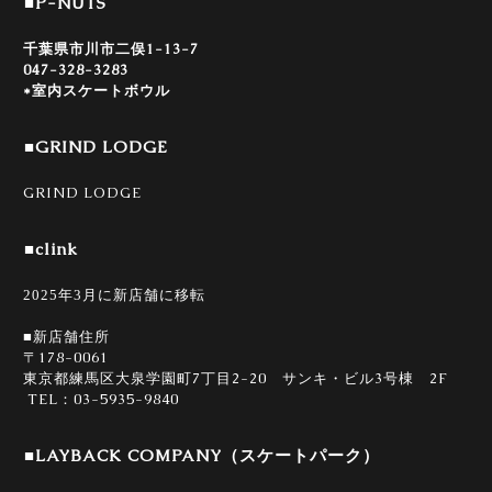
■P-NUTS
千葉県市川市二俣1-13-7
047-328-3283
*室内スケートボウル
■GRIND LODGE
GRIND LODGE
■clink
2025年3月に新店舗に移転
■新店舗住所
178-0061
〒
7
2-20
3
2F
東京都練馬区大泉学園町
丁目
サンキ・ビル
号棟
TEL
03-5935-9840
：
■LAYBACK COMPANY（スケートパーク）